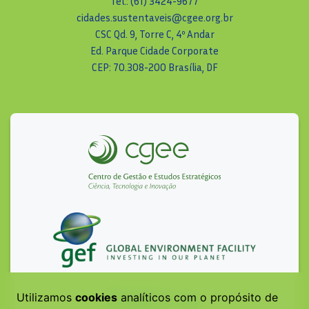
Tel.: (61) 3424-9677
cidades.sustentaveis@cgee.org.br
CSC Qd. 9, Torre C, 4º Andar
Ed. Parque Cidade Corporate
CEP: 70.308-200 Brasília, DF
Utilizamos
cookies
analíticos com o propósito de