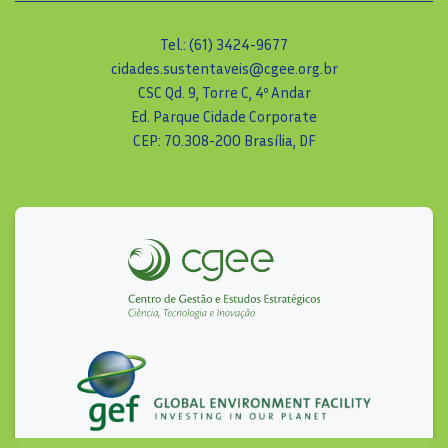
Tel.: (61) 3424-9677
cidades.sustentaveis@cgee.org.br
CSC Qd. 9, Torre C, 4º Andar
Ed. Parque Cidade Corporate
CEP: 70.308-200 Brasília, DF