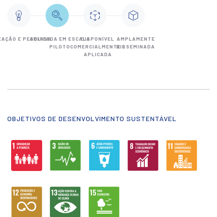
EAÇÃO E PESQUISA
APLICADA EM ESCALA
DISPONÍVEL
AMPLAMENTE
PILOTO
COMERCIALMENTE E
DISSEMINADA
APLICADA
OBJETIVOS DE DESENVOLVIMENTO SUSTENTÁVEL