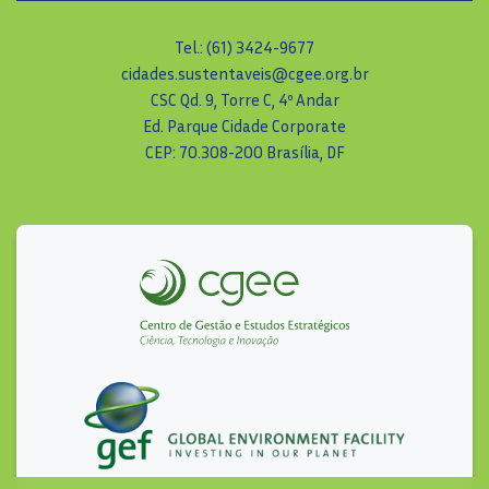
Tel.: (61) 3424-9677
cidades.sustentaveis@cgee.org.br
CSC Qd. 9, Torre C, 4º Andar
Ed. Parque Cidade Corporate
CEP: 70.308-200 Brasília, DF