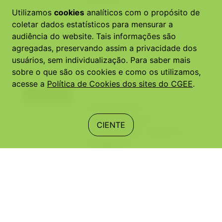
SAIBA MAIS
Utilizamos
cookies
analíticos com o propósito de
coletar dados estatísticos para mensurar a
1 ESTUDO DE CASO
audiência do website. Tais informações são
agregadas, preservando assim a privacidade dos
usuários, sem individualização. Para saber mais
sobre o que são os cookies e como os utilizamos,
SOLUÇÕES BASEADAS NA
acesse a
Política de Cookies dos sites do CGEE
.
NATUREZA (NBS)
Conservação e
recuperação de
CIENTE
ecossistemas costeiros e
estuarinos
SAIBA MAIS
1 ESTUDO DE CASO