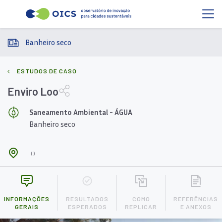
Banheiro seco
ESTUDOS DE CASO
Enviro Loo
Saneamento Ambiental - ÁGUA
Banheiro seco
()
INFORMAÇÕES
RESULTADOS
COMO
REFERÊNCIAS
GERAIS
ESPERADOS
REPLICAR
E ANEXOS