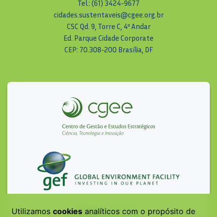
Tel.: (61) 3424-9677
cidades.sustentaveis@cgee.org.br
CSC Qd. 9, Torre C, 4º Andar
Ed. Parque Cidade Corporate
CEP: 70.308-200 Brasília, DF
Utilizamos
cookies
analíticos com o propósito de