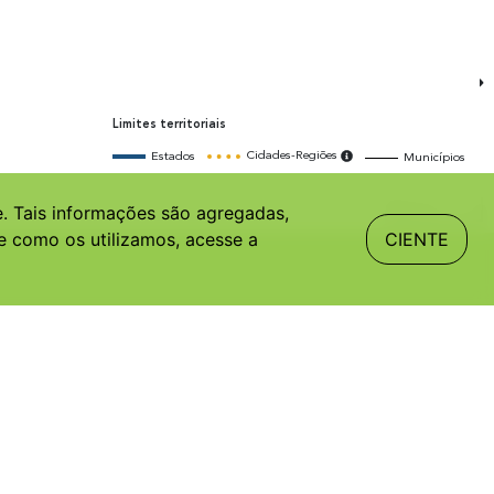
e. Tais informações são agregadas,
e como os utilizamos, acesse a
CIENTE
-9677
taveis@cgee.org.br
 C, 4º Andar
ade Corporate
 Brasília, DF