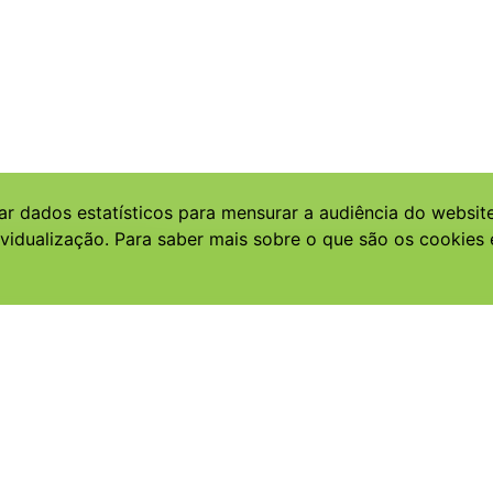
ar dados estatísticos para mensurar a audiência do websit
vidualização. Para saber mais sobre o que são os cookies 
Tel.: (61) 3424
cidades.susten
CSC Qd. 9, Torre
Ed. Parque Cid
CEP: 70.308-200