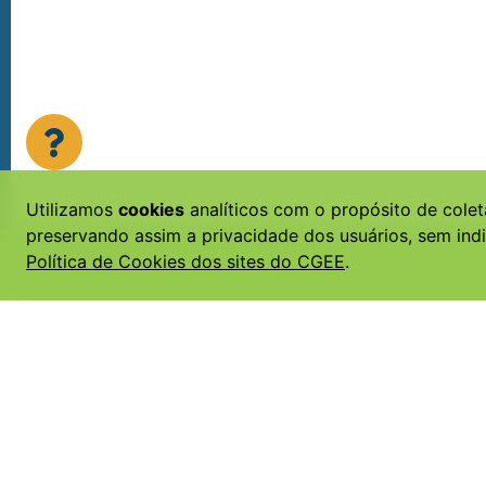
Utilizamos
cookies
analíticos com o propósito de colet
preservando assim a privacidade dos usuários, sem indi
Política de Cookies dos sites do CGEE
.