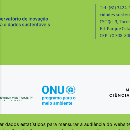
Tel.: (61) 3424
cidades.susten
CSC Qd. 9, Torre
Ed. Parque Cid
CEP: 70.308-200
ar dados estatísticos para mensurar a audiência do websit