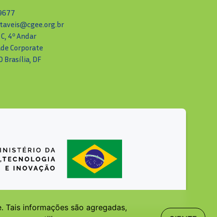
-9677
taveis@cgee.org.br
 C, 4º Andar
ade Corporate
 Brasília, DF
e. Tais informações são agregadas,