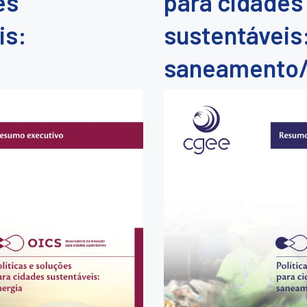
es
para cidades
is:
sustentáveis
saneamento