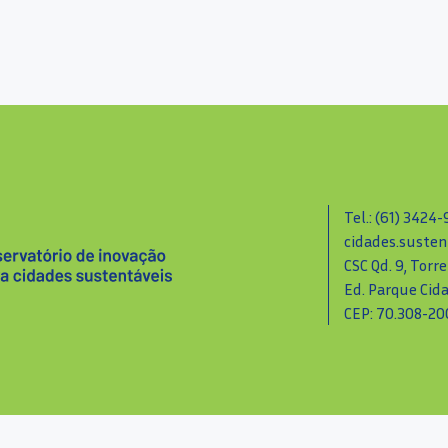
Tel.: (61) 3424
cidades.susten
CSC Qd. 9, Torre
Ed. Parque Cid
CEP: 70.308-200