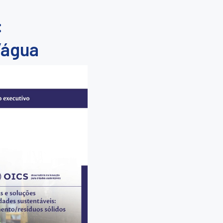
:
/água