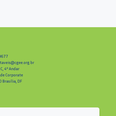
-9677
taveis@cgee.org.br
 C, 4º Andar
ade Corporate
 Brasília, DF