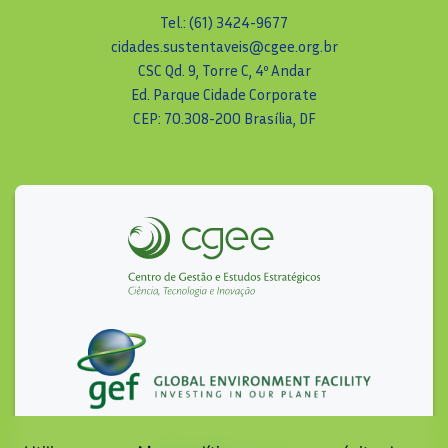
Tel.: (61) 3424-9677
cidades.sustentaveis@cgee.org.br
CSC Qd. 9, Torre C, 4º Andar
Ed. Parque Cidade Corporate
CEP: 70.308-200 Brasília, DF