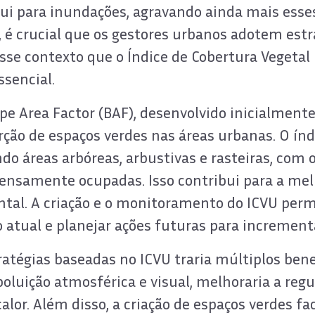
bui para inundações, agravando ainda mais esse
, é crucial que os gestores urbanos adotem est
esse contexto que o Índice de Cobertura Vegetal
sencial.
ope Area Factor (BAF), desenvolvido inicialment
ão de espaços verdes nas áreas urbanas. O índi
ndo áreas arbóreas, arbustivas e rasteiras, com
densamente ocupadas. Isso contribui para a mel
iental. A criação e o monitoramento do ICVU pe
ão atual e planejar ações futuras para increment
tégias baseadas no ICVU traria múltiplos bene
poluição atmosférica e visual, melhoraria a reg
lor. Além disso, a criação de espaços verdes faci