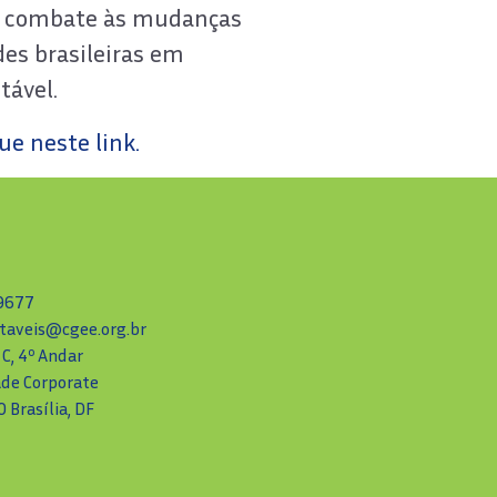
 o combate às mudanças
es brasileiras em
tável.
ue neste link.
-9677
taveis@cgee.org.br
 C, 4º Andar
ade Corporate
 Brasília, DF