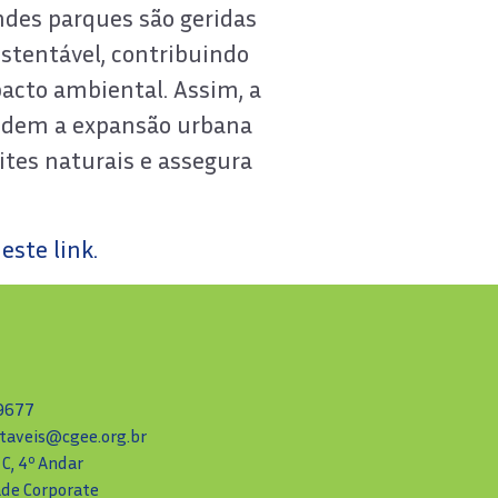
ndes parques são geridas
ustentável, contribuindo
acto ambiental. Assim, a
pedem a expansão urbana
ites naturais e assegura
este link.
-9677
taveis@cgee.org.br
 C, 4º Andar
ade Corporate