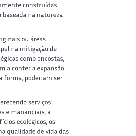
samente construídas.
o baseada na natureza
iginais ou áreas
el na mitigação de
tégicas como encostas,
am a conter a expansão
a forma, poderiam ser
ferecendo serviços
es e mananciais, a
ícios ecológicos, os
a qualidade de vida das