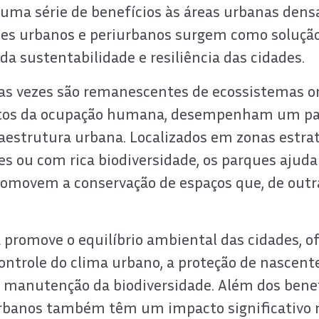
 uma série de benefícios às áreas urbanas den
ues urbanos e periurbanos surgem como soluçã
da sustentabilidade e resiliência das cidades.
as vezes são remanescentes de ecossistemas or
tos da ocupação humana, desempenham um pap
raestrutura urbana. Localizados em zonas estra
es ou com rica biodiversidade, os parques ajud
omovem a conservação de espaços que, de outr
 promove o equilíbrio ambiental das cidades, o
ntrole do clima urbano, a proteção de nascent
 a manutenção da biodiversidade. Além dos benef
rbanos também têm um impacto significativo n