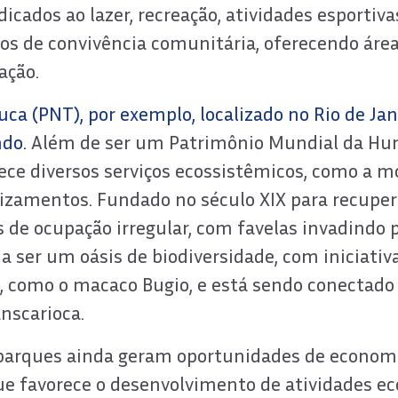
cados ao lazer, recreação, atividades esportivas
os de convivência comunitária, oferecendo áre
lação.
uca (PNT), por exemplo, localizado no Rio de Ja
ndo.
Além de ser um Patrimônio Mundial da Hu
ce diversos serviços ecossistêmicos, como a m
lizamentos. Fundado no século XIX para recupera
 de ocupação irregular, com favelas invadindo p
a ser um oásis de biodiversidade, com iniciativa
s, como o macaco Bugio, e está sendo conectado
anscarioca.
parques ainda geram oportunidades de economia
 que favorece o desenvolvimento de atividades e