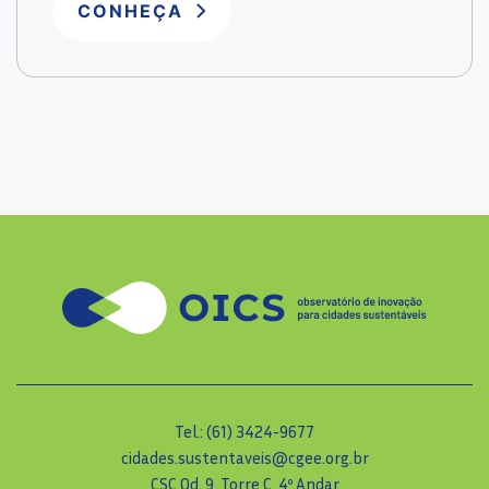
CONHEÇA
Tel.: (61) 3424-9677
cidades.sustentaveis@cgee.org.br
CSC Qd. 9, Torre C, 4º Andar